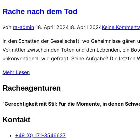
Rache nach dem Tod
Veröffentlicht
von
ra-admin
18. April 2024
18. April 2024
Keine Komment
am
In den Schatten der Gesellschaft, wo Geheimnisse gären 
Vermittler zwischen den Toten und den Lebenden, ein Bote
unkonventionell wie gefragt. Seine Aufgabe? Die letzten
über
Mehr
Lesen
„Rache
Racheagenturen
nach
dem
"Gerechtigkeit mit Stil: Für die Momente, in denen Schwe
Tod“
Kontakt
+49 (0) 171-3546627