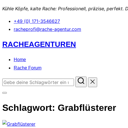
nach:
Kühle Köpfe, kalte Rache: Professionell, präzise, perfekt. 
+49 (0) 171-3546627
racheprofi@rache-agentur.com
Zum
RACHEAGENTUREN
Inhalt
springen
Home
Rache Forum
Suchen
nach:
Seitenleiste
&
Schlagwort:
Grabflüsterer
Navigation
umschalten